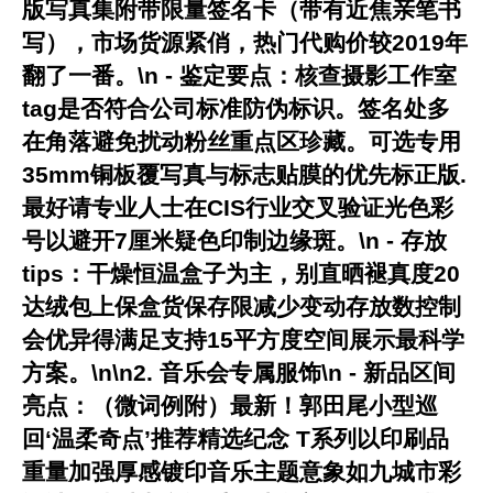
版写真集附带限量签名卡（带有近焦亲笔书
写），市场货源紧俏，热门代购价较2019年
翻了一番。\n -
鉴定要点
：核查摄影工作室
tag是否符合公司标准防伪标识。签名处多
在角落避免扰动粉丝重点区珍藏。可选专用
35mm铜板覆写真与标志贴膜的优先标正版.
最好请专业人士在CIS行业交叉验证光色彩
号以避开7厘米疑色印制边缘斑。\n -
存放
tips
：干燥恒温盒子为主，别直晒褪真度20
达绒包上保盒货保存限减少变动存放数控制
会优异得满足支持15平方度空间展示最科学
方案。\n\n2.
音乐会专属服饰
\n -
新品区间
亮点
：（微词例附）最新！郭田尾小型巡
回‘温柔奇点’推荐精选纪念 T系列以印刷品
重量加强厚感镀印音乐主题意象如九城市彩