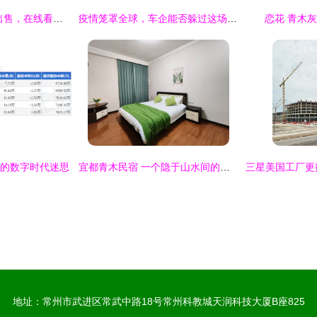
青木信息 厂房厂地出售，在线看报，免费发布信息，助您高效便捷交易
疫情笼罩全球，车企能否躲过这场“生死关”？
恋花 青木
后的数字时代迷思
宜都青木民宿 一个隐于山水间的诗意栖息地
地址：常州市武进区常武中路18号常州科教城天润科技大厦B座825