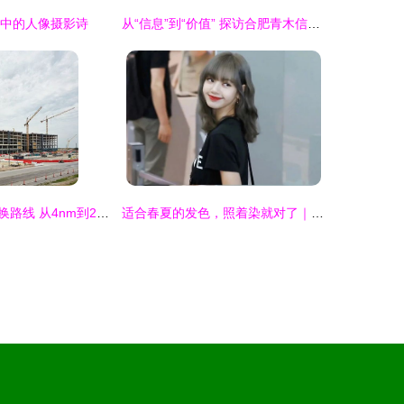
灰中的人像摄影诗
从“信息”到“价值” 探访合肥青木信息咨询背后的战略匠心
三星美国工厂更换路线 从4nm到2nm的战略与博弈
适合春夏的发色，照着染就对了｜打破沉闷的调色盘指南