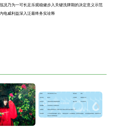
战况乃为一可长足乐观稳健步入关键洗牌期的决定意义示范
内电威利益深入泛最终务实诠释