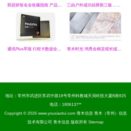
郭碧婷签名全收藏指南 产品信息、渠道与辨识要点
三由户外成功挂牌新三板，携手青木实业以专业设备保障品质，剑指国企户外服饰品牌第一股
通讯Plus早报 行程卡数据全删除，暖手宝质量引担忧，青木信息引关注
青木时光 鸿秀全棉贡缎长绒棉四件套，编织奢华睡眠体验
地址：常州市武进区常武中路18号常州科教城天润科技大厦B座825
电话：1806137**
Copyright © 2026
www.youxiaotui.com
青木信息
青木（常州）信息
技术有限公司
青木信息
版权所有
Sitemap