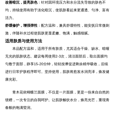
改善暗沉，提亮肤色
：针对因环境压力和水分流失导致的肤色不
均，持续使用有助于淡化暗沉，使肌肤看起来更通透、匀净、富有
活力。
舒缓修护，增强弹性
：配方温和，兼具舒缓特性，能安抚日常微刺
激，伴随补水过程使肌肤更显柔嫩、饱满，触感细腻。
适用肤质与使用方法
本品配方温和，适用于所有肤质，尤其适合干燥、缺水、暗哑
无光的肌肤状态。建议每周使用2-3次，清洁面部后，取出面膜均
匀敷于面部，静享15-20分钟，轻轻按摩促进剩余精华吸收，后续
进行日常护肤程序即可。坚持使用，肌肤将愈发水润亮泽，焕发健
康光彩。
青木花依蝴蝶兰面膜，不仅是一片面膜，更是一份来自自然的
馈赠，一次专注的自我呵护。让肌肤畅饮水分，焕亮光芒，重现青
春般的饱满莹润。