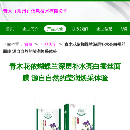
青木（常州）信息技术有限公司
首页
企业简介
产品大全
联系我们
企业信息
访客
>
>
当前位置：
首页
产品大全
青木花依蝴蝶兰深层补水亮白蚕丝
面膜 源自自然的莹润焕采体验
青木花依蝴蝶兰深层补水亮白蚕丝面
膜 源自自然的莹润焕采体验