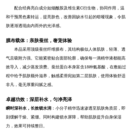
配合经典亮白成分如烟酰胺及维生素C衍生物，协同作用，温
和干预黑色素转运，提亮肤色，改善因缺水引起的暗哑现象，令肌
肤逐渐透现由内而外的光泽感。
膜布载体：亲肤蚕丝，奢宠体验
本品采用顶级蚕丝纤维膜布，其结构极似人体肌肤，轻薄、透
气且吸附力强。它能紧密贴合面部轮廓，确保每一滴精华液都能高
效导入，减少蒸发浪费。蚕丝蛋白本身富含18种氨基酸，在敷贴过
程中给予肌肤额外滋养，触感柔滑宛如第二层肌肤，使用体验舒适
非凡，毫无厚重闷腻之感。
卓越功效：深层补水，匀净亮泽
瞬时深补水，长效锁水润
：小分子精华迅速渗透至肌肤角质层，即
刻缓解干燥、紧绷。同时构建锁水屏障，帮助肌肤提升自身保湿
力，效果可持续整日。